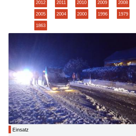
2012
2011
2010
2009
2008
2005
2004
2000
1996
1979
1863
Einsatz